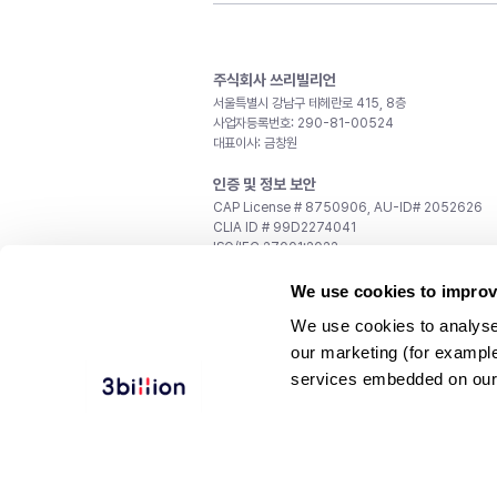
주식회사 쓰리빌리언
서울특별시 강남구 테헤란로 415, 8층
사업자등록번호: 290-81-00524
대표이사: 금창원
인증 및 정보 보안
CAP License # 8750906, AU-ID# 2052626
CLIA ID # 99D2274041
ISO/IEC 27001:2022
문의
We use cookies to improv
일반 문의:
support@3billion.io
We use cookies to analyse
채용:
recruiting@3billion.io
our marketing (for exampl
투자/홍보:
ir@3billion.io
services embedded on our
웹사이트 이용약관
|
개인정보 처리방침
|
서비스 이용
© 3billion, Inc. All rights reserved.