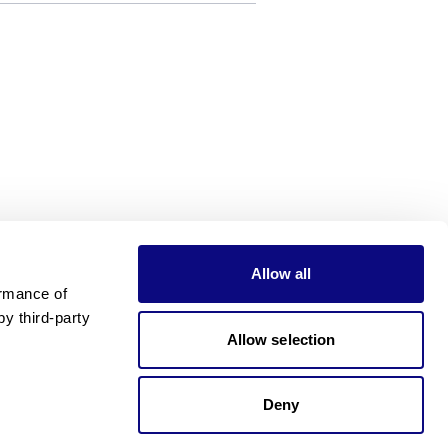
Allow all
rmance of 
 third-party 
Allow selection
Deny