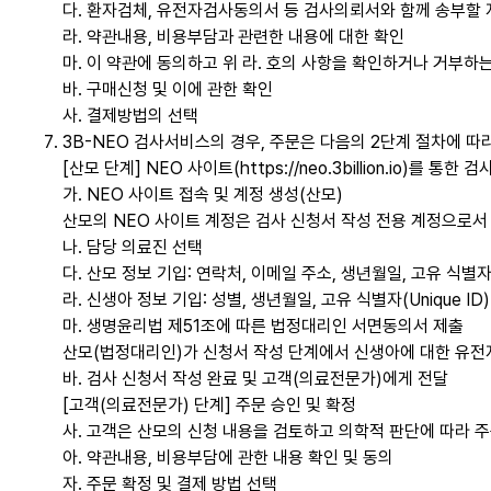
다. 환자검체, 유전자검사동의서 등 검사의뢰서와 함께 송부할 
라. 약관내용, 비용부담과 관련한 내용에 대한 확인
마. 이 약관에 동의하고 위 라. 호의 사항을 확인하거나 거부하는 
바. 구매신청 및 이에 관한 확인
사. 결제방법의 선택
3B-NEO 검사서비스의 경우, 주문은 다음의 2단계 절차에 따
[산모 단계] NEO 사이트(https://neo.3billion.io)를 통한
가. NEO 사이트 접속 및 계정 생성(산모)
산모의 NEO 사이트 계정은 검사 신청서 작성 전용 계정으로서 
나. 담당 의료진 선택
다. 산모 정보 기입: 연락처, 이메일 주소, 생년월일, 고유 식별자(
라. 신생아 정보 기입: 성별, 생년월일, 고유 식별자(Unique ID)
마. 생명윤리법 제51조에 따른 법정대리인 서면동의서 제출
산모(법정대리인)가 신청서 작성 단계에서 신생아에 대한 유전
바. 검사 신청서 작성 완료 및 고객(의료전문가)에게 전달
[고객(의료전문가) 단계] 주문 승인 및 확정
사. 고객은 산모의 신청 내용을 검토하고 의학적 판단에 따라 
아. 약관내용, 비용부담에 관한 내용 확인 및 동의
자. 주문 확정 및 결제 방법 선택