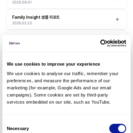
2025.09.01
Family Insight 샘플 리포트
2026.02.23
3B-GENOME 샘플 리포트
2026.01.01
3B-EXOME 샘플 리포트
We use cookies to improve your experience
2026.01.01
We use cookies to analyse our traffic, remember your 
3B-INTERPRETER 샘플 리포트
preferences, and measure the performance of our 
2025.07.21
marketing (for example, Google Ads and our email 
campaigns). Some cookies are set by third-party 
3B-VARIANT 샘플 리포트
services embedded on our site, such as YouTube.
2025.07.21
환자용 샘플 리포트
Consent
2025.07.20
Necessary
Selection