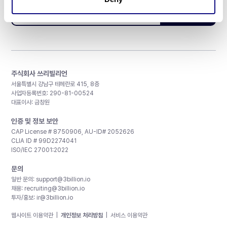
구독하기
주식회사 쓰리빌리언
서울특별시 강남구 테헤란로 415, 8층
사업자등록번호: 290-81-00524
대표이사: 금창원
인증 및 정보 보안
CAP License # 8750906, AU-ID# 2052626
CLIA ID # 99D2274041
ISO/IEC 27001:2022
문의
일반 문의:
support@3billion.io
채용:
recruiting@3billion.io
투자/홍보:
ir@3billion.io
웹사이트 이용약관
|
개인정보 처리방침
|
서비스 이용약관