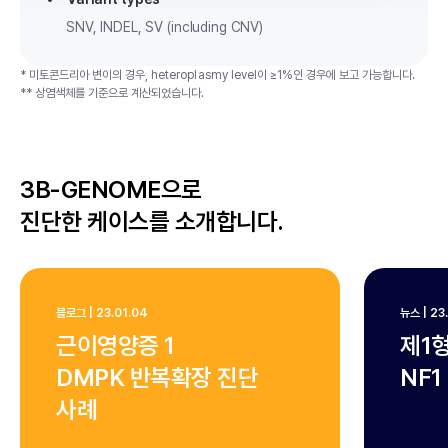
SNV, INDEL, SV (including CNV)
* 미토콘드리아 변이의 경우, heteroplasmy level이 ≥1%인 경우에 보고 가능합니다.
** 상염색체를 기준으로 계산되었습니다.
3B-GENOME으로
진단한 케이스를 소개합니다.
블로그
|
23.01.04
뉴스
|
23
근이영양증 1
제1
DMPK 반복확장 진단
NF1
사례