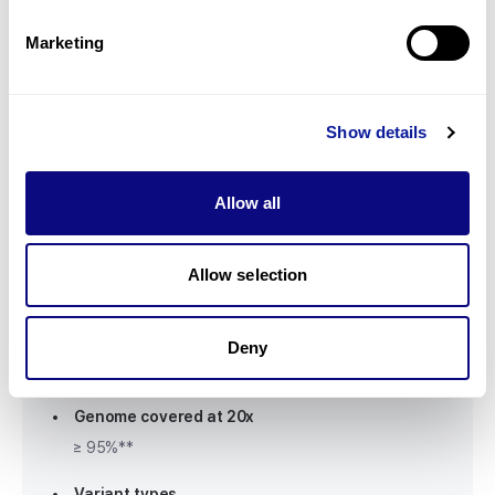
검사 스펙
Marketing
Platform
Show details
illumina NovaSeq X
Mean depth of coverage
Allow all
~30X
Mitochondrial genome coverage*
Allow selection
1000X
Read length
Deny
150bp paired-end
Genome covered at 20x
≥ 95%**
Variant types