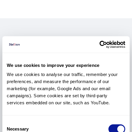
나의 진료 환경에 가장 적합한
단 한 번의 검사로 끝내는
기존 엑솜의 한계를 넘어
더 빠른 진단을 위한
AI 기반 변이 추천 소프트웨어
가장 완전한 유전체 분석
더 강력해진 엑솜
진단 도구 찾기
We use cookies to improve your experience
3B-EXOME은 표준 엑솜 외에도 non-coding 영역의 핵심
3B-GENOME은 구조 변이(SV)와 non-coding영역까지
GEBRA™는 수백만 개의 변이 중 임상적으로 유의미한
주요 서비스 커버리지와 특징을
We use cookies to analyse our traffic, remember your 
변이까지 한 번에 확인할 수 있도록
변이를 즉시 우선순위화하여
포함한 전장 유전체 데이터로
한눈에 비교하고,
해석의 피로도는 줄이고
커버리지를 넓혔습니다.
모든 유형,
preferences, and measure the performance of our 
희귀질환 진단에 최적화된 엑솜을 지금 경험해보세요.
모든 영역을 한 번에 분석하여 빠르게 답을 찾습니다.
진단의 속도와 정확도를 높여줍니다.
가장 적합한 옵션을 선택해 보세요.
marketing (for example, Google Ads and our email 
campaigns). Some cookies are set by third-party 
services embedded on our site, such as YouTube.
Consent
Necessary
Selection