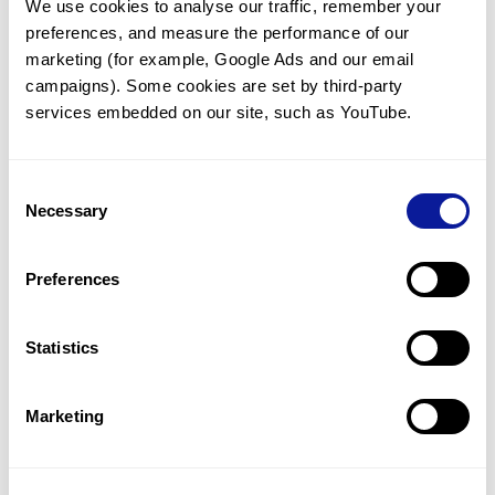
We use cookies to analyse our traffic, remember your 
preferences, and measure the performance of our 
marketing (for example, Google Ads and our email 
campaigns). Some cookies are set by third-party 
services embedded on our site, such as YouTube.
기술
리소스
Consent
Gene browser
Necessary
Selection
제휴문의
Preferences
Statistics
매달 뉴스레터를 통해 최신 블로그 포스트와 소식을 받아보세요.
Marketing
구독하기