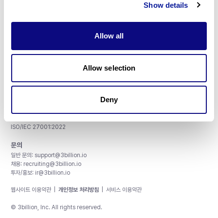
Show details
Allow all
주식회사 쓰리빌리언
서울특별시 강남구 테헤란로 415, 8층
Allow selection
사업자등록번호: 290-81-00524
대표이사: 금창원
Deny
인증 및 정보 보안
CAP License # 8750906, AU-ID# 2052626
CLIA ID # 99D2274041
ISO/IEC 27001:2022
문의
일반 문의:
support@3billion.io
채용:
recruiting@3billion.io
투자/홍보:
ir@3billion.io
웹사이트 이용약관
|
개인정보 처리방침
|
서비스 이용약관
© 3billion, Inc. All rights reserved.