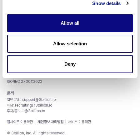
Show details
Allow all
주식회사 쓰리빌리언
서울특별시 강남구 테헤란로 415, 8층
Allow selection
사업자등록번호: 290-81-00524
대표이사: 금창원
Deny
인증 및 정보 보안
CAP License # 8750906, AU-ID# 2052626
CLIA ID # 99D2274041
ISO/IEC 27001:2022
문의
일반 문의:
support@3billion.io
채용:
recruiting@3billion.io
투자/홍보:
ir@3billion.io
웹사이트 이용약관
|
개인정보 처리방침
|
서비스 이용약관
© 3billion, Inc. All rights reserved.