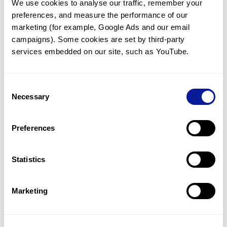
We use cookies to analyse our traffic, remember your 
preferences, and measure the performance of our 
marketing (for example, Google Ads and our email 
campaigns). Some cookies are set by third-party 
services embedded on our site, such as YouTube.
기술
리소스
Consent
Gene browser
Necessary
Selection
제휴문의
Preferences
Statistics
매달 뉴스레터를 통해 최신 블로그 포스트와 소식을 받아보세요.
Marketing
구독하기