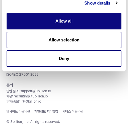
Show details
Allow all
주식회사 쓰리빌리언
서울특별시 강남구 테헤란로 415, 8층
Allow selection
사업자등록번호: 290-81-00524
대표이사: 금창원
Deny
인증 및 정보 보안
CAP License # 8750906, AU-ID# 2052626
CLIA ID # 99D2274041
ISO/IEC 27001:2022
문의
일반 문의:
support@3billion.io
채용:
recruiting@3billion.io
투자/홍보:
ir@3billion.io
웹사이트 이용약관
|
개인정보 처리방침
|
서비스 이용약관
© 3billion, Inc. All rights reserved.