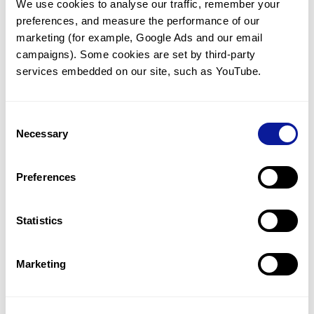
We use cookies to analyse our traffic, remember your 
preferences, and measure the performance of our 
marketing (for example, Google Ads and our email 
campaigns). Some cookies are set by third-party 
services embedded on our site, such as YouTube.
기술
리소스
Consent
Gene browser
Necessary
Selection
제휴문의
Preferences
Statistics
매달 뉴스레터를 통해 최신 블로그 포스트와 소식을 받아보세요.
Marketing
구독하기