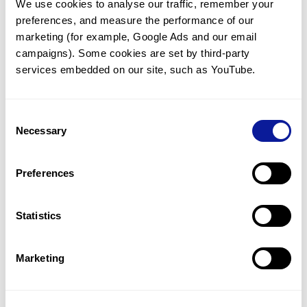
We use cookies to analyse our traffic, remember your 
preferences, and measure the performance of our 
marketing (for example, Google Ads and our email 
campaigns). Some cookies are set by third-party 
services embedded on our site, such as YouTube.
기술
리소스
Consent
Gene browser
Necessary
Selection
제휴문의
Preferences
Statistics
매달 뉴스레터를 통해 최신 블로그 포스트와 소식을 받아보세요.
Marketing
구독하기