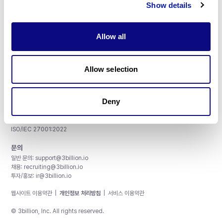
Show details
Allow all
주식회사 쓰리빌리언
서울특별시 강남구 테헤란로 415, 8층
Allow selection
사업자등록번호: 290-81-00524
대표이사: 금창원
Deny
인증 및 정보 보안
CAP License # 8750906, AU-ID# 2052626
CLIA ID # 99D2274041
ISO/IEC 27001:2022
문의
일반 문의:
support@3billion.io
채용:
recruiting@3billion.io
투자/홍보:
ir@3billion.io
웹사이트 이용약관
|
개인정보 처리방침
|
서비스 이용약관
© 3billion, Inc. All rights reserved.