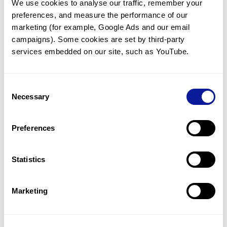
We use cookies to analyse our traffic, remember your 
preferences, and measure the performance of our 
marketing (for example, Google Ads and our email 
campaigns). Some cookies are set by third-party 
services embedded on our site, such as YouTube.
기술
리소스
Consent
Gene browser
Necessary
Selection
제휴문의
Preferences
Statistics
매달 뉴스레터를 통해 최신 블로그 포스트와 소식을 받아보세요.
Marketing
구독하기