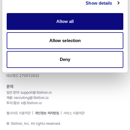
Show details
Allow all
주식회사 쓰리빌리언
서울특별시 강남구 테헤란로 415, 8층
Allow selection
사업자등록번호: 290-81-00524
대표이사: 금창원
Deny
인증 및 정보 보안
CAP License # 8750906, AU-ID# 2052626
CLIA ID # 99D2274041
ISO/IEC 27001:2022
문의
일반 문의:
support@3billion.io
채용:
recruiting@3billion.io
투자/홍보:
ir@3billion.io
웹사이트 이용약관
|
개인정보 처리방침
|
서비스 이용약관
© 3billion, Inc. All rights reserved.