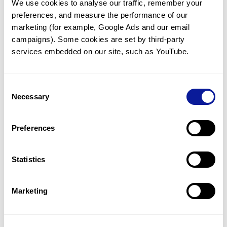
We use cookies to analyse our traffic, remember your 
preferences, and measure the performance of our 
marketing (for example, Google Ads and our email 
campaigns). Some cookies are set by third-party 
services embedded on our site, such as YouTube.
기술
리소스
Consent
Gene browser
Necessary
Selection
제휴문의
Preferences
Statistics
매달 뉴스레터를 통해 최신 블로그 포스트와 소식을 받아보세요.
Marketing
구독하기