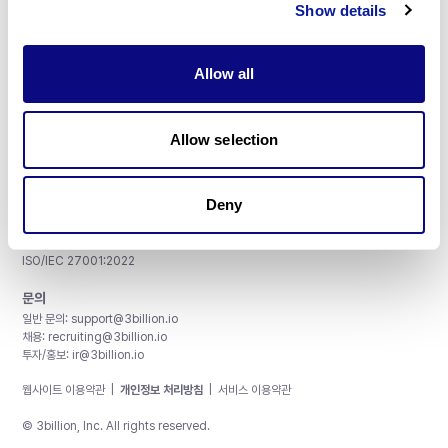
Show details
Allow all
주식회사 쓰리빌리언
서울특별시 강남구 테헤란로 415, 8층
Allow selection
사업자등록번호: 290-81-00524
대표이사: 금창원
Deny
인증 및 정보 보안
CAP License # 8750906, AU-ID# 2052626
CLIA ID # 99D2274041
ISO/IEC 27001:2022
문의
일반 문의:
support@3billion.io
채용:
recruiting@3billion.io
투자/홍보:
ir@3billion.io
웹사이트 이용약관
|
개인정보 처리방침
|
서비스 이용약관
© 3billion, Inc. All rights reserved.