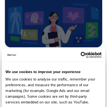
희귀질환 | 26. 07. 24
소아 연골무형성증: 원인 유전자
We use cookies to improve your experience
FGFR3와 최초의 표적 치료제 복스
We use cookies to analyse our traffic, remember your 
조고(Voxzogo) 완벽 정리
preferences, and measure the performance of our 
marketing (for example, Google Ads and our email 
campaigns). Some cookies are set by third-party 
services embedded on our site, such as YouTube.