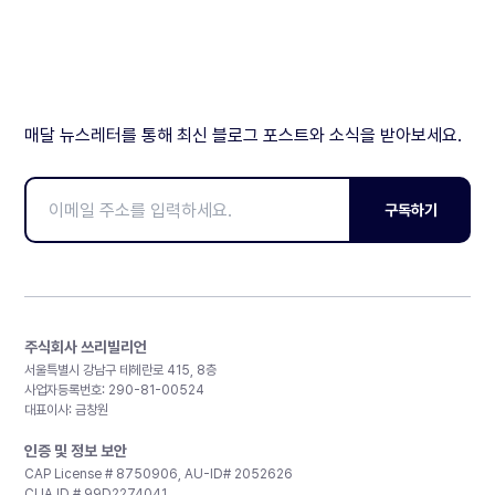
매달 뉴스레터를 통해 최신 블로그 포스트와 소식을 받아보세요.
구독하기
주식회사 쓰리빌리언
서울특별시 강남구 테헤란로 415, 8층
사업자등록번호: 290-81-00524
대표이사: 금창원
인증 및 정보 보안
CAP License # 8750906, AU-ID# 2052626
CLIA ID # 99D2274041