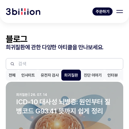
주문하기
블로그
희귀질환에 관한 다양한 아티클을 만나보세요.
전체
인사이트
유전자 검사
희귀질환
진단 이야기
인터뷰
제
희귀질환 | 26. 07. 14
ICD-10 대사성 뇌병증: 원인부터 질
병코드 G93.41 뜻까지 쉽게 정리