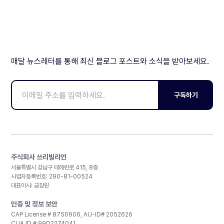
매달 뉴스레터를 통해 최신 블로그 포스트와 소식을 받아보세요.
구독하기
주식회사 쓰리빌리언
서울특별시 강남구 테헤란로 415, 8층
사업자등록번호: 290-81-00524
대표이사: 금창원
인증 및 정보 보안
CAP License # 8750906, AU-ID# 2052626
CLIA ID # 99D2274041