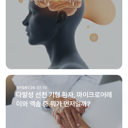
희귀질환 | 26. 07. 10
다발성 선천 기형 환자, 마이크로어레
이와 엑솜 중 뭐가 먼저일까?