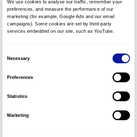
We use cookies to analyse our traffic, remember your 
preferences, and measure the performance of our 
marketing (for example, Google Ads and our email 
campaigns). Some cookies are set by third-party 
services embedded on our site, such as YouTube.
기술
리소스
Consent
Gene browser
Necessary
Selection
제휴문의
Preferences
Statistics
매달 뉴스레터를 통해 최신 블로그 포스트와 소식을 받아보세요.
Marketing
구독하기