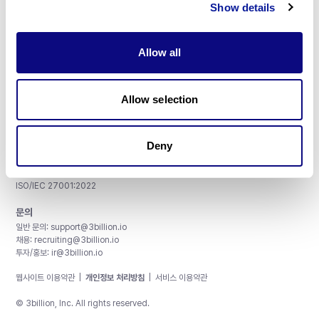
Show details
Allow all
주식회사 쓰리빌리언
서울특별시 강남구 테헤란로 415, 8층
Allow selection
사업자등록번호: 290-81-00524
대표이사: 금창원
Deny
인증 및 정보 보안
CAP License # 8750906, AU-ID# 2052626
CLIA ID # 99D2274041
ISO/IEC 27001:2022
문의
일반 문의:
support@3billion.io
채용:
recruiting@3billion.io
투자/홍보:
ir@3billion.io
웹사이트 이용약관
|
개인정보 처리방침
|
서비스 이용약관
© 3billion, Inc. All rights reserved.