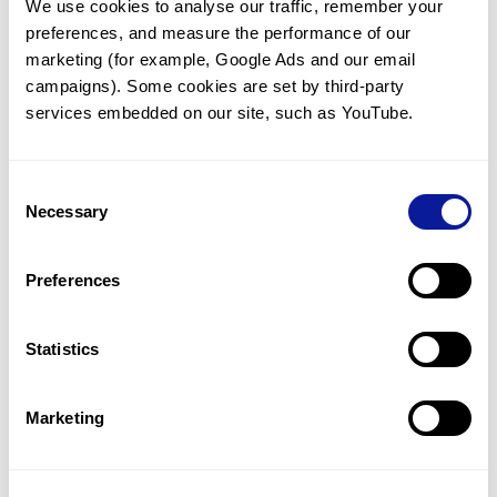
We use cookies to analyse our traffic, remember your 
preferences, and measure the performance of our 
marketing (for example, Google Ads and our email 
campaigns). Some cookies are set by third-party 
services embedded on our site, such as YouTube.
기술
리소스
Consent
Gene browser
Necessary
Selection
제휴문의
Preferences
Statistics
매달 뉴스레터를 통해 최신 블로그 포스트와 소식을 받아보세요.
Marketing
구독하기