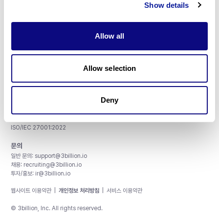
Show details
Allow all
주식회사 쓰리빌리언
서울특별시 강남구 테헤란로 415, 8층
Allow selection
사업자등록번호: 290-81-00524
대표이사: 금창원
Deny
인증 및 정보 보안
CAP License # 8750906, AU-ID# 2052626
CLIA ID # 99D2274041
ISO/IEC 27001:2022
문의
일반 문의:
support@3billion.io
채용:
recruiting@3billion.io
투자/홍보:
ir@3billion.io
웹사이트 이용약관
|
개인정보 처리방침
|
서비스 이용약관
© 3billion, Inc. All rights reserved.