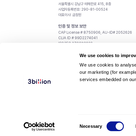
서울특별시 강남구 테헤란로 415, 8층
사업자등록번호: 290-81-00524
대표이사: 금창원
인증 및 정보 보안
CAP License # 8750906, AU-ID# 2052626
CLIA ID # 99D2274041
ISO/IEC 27001:2022
문의
We use cookies to improv
일반 문의:
support@3billion.io
We use cookies to analyse
채용:
recruiting@3billion.io
our marketing (for exampl
투자/홍보:
ir@3billion.io
services embedded on our
웹사이트 이용약관
|
개인정보 처리방침
|
서비스 이용
© 3billion, Inc. All rights reserved.
Consent
Necessary
Selection