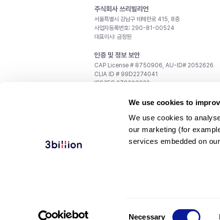
주식회사 쓰리빌리언
서울특별시 강남구 테헤란로 415, 8층
사업자등록번호: 290-81-00524
대표이사: 금창원
인증 및 정보 보안
CAP License # 8750906, AU-ID# 2052626
CLIA ID # 99D2274041
ISO/IEC 27001:2022
문의
We use cookies to improv
일반 문의:
support@3billion.io
We use cookies to analyse
채용:
recruiting@3billion.io
our marketing (for exampl
투자/홍보:
ir@3billion.io
services embedded on our
웹사이트 이용약관
|
개인정보 처리방침
|
서비스 이용
© 3billion, Inc. All rights reserved.
Consent
Necessary