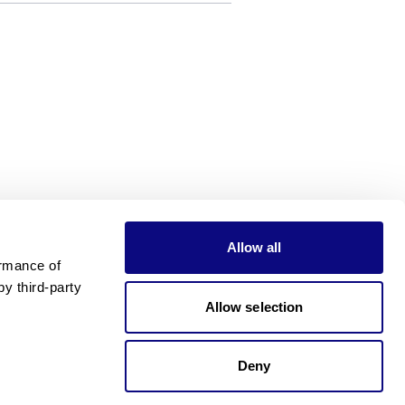
Allow all
rmance of 
 third-party 
Allow selection
Deny