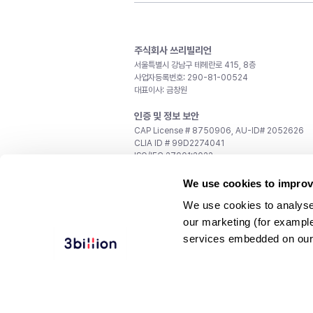
주식회사 쓰리빌리언
서울특별시 강남구 테헤란로 415, 8층
사업자등록번호: 290-81-00524
대표이사: 금창원
인증 및 정보 보안
CAP License # 8750906, AU-ID# 2052626
CLIA ID # 99D2274041
ISO/IEC 27001:2022
문의
We use cookies to improv
일반 문의:
support@3billion.io
We use cookies to analyse
채용:
recruiting@3billion.io
our marketing (for exampl
투자/홍보:
ir@3billion.io
services embedded on our
웹사이트 이용약관
|
개인정보 처리방침
|
서비스 이용
© 3billion, Inc. All rights reserved.