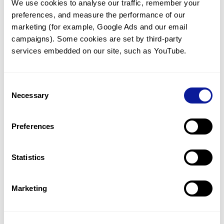
We use cookies to analyse our traffic, remember your 
preferences, and measure the performance of our 
marketing (for example, Google Ads and our email 
campaigns). Some cookies are set by third-party 
services embedded on our site, such as YouTube.
기술
리소스
Consent
Gene browser
Necessary
Selection
제휴문의
Preferences
Statistics
매달 뉴스레터를 통해 최신 블로그 포스트와 소식을 받아보세요.
Marketing
구독하기