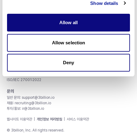
Show details
Allow all
주식회사 쓰리빌리언
서울특별시 강남구 테헤란로 415, 8층
Allow selection
사업자등록번호: 290-81-00524
대표이사: 금창원
Deny
인증 및 정보 보안
CAP License # 8750906, AU-ID# 2052626
CLIA ID # 99D2274041
ISO/IEC 27001:2022
문의
일반 문의:
support@3billion.io
채용:
recruiting@3billion.io
투자/홍보:
ir@3billion.io
웹사이트 이용약관
|
개인정보 처리방침
|
서비스 이용약관
© 3billion, Inc. All rights reserved.