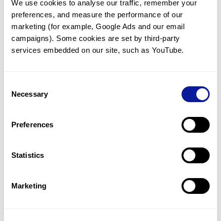
We use cookies to analyse our traffic, remember your 
preferences, and measure the performance of our 
marketing (for example, Google Ads and our email 
campaigns). Some cookies are set by third-party 
services embedded on our site, such as YouTube.
기술
리소스
Consent
Gene browser
Necessary
Selection
제휴문의
Preferences
Statistics
매달 뉴스레터를 통해 최신 블로그 포스트와 소식을 받아보세요.
Marketing
구독하기