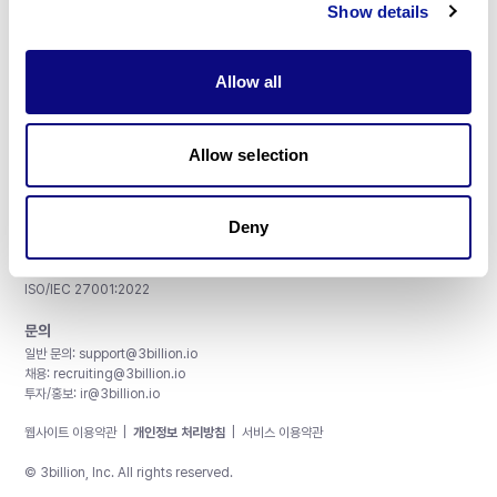
Show details
Allow all
주식회사 쓰리빌리언
서울특별시 강남구 테헤란로 415, 8층
Allow selection
사업자등록번호: 290-81-00524
대표이사: 금창원
Deny
인증 및 정보 보안
CAP License # 8750906, AU-ID# 2052626
CLIA ID # 99D2274041
ISO/IEC 27001:2022
문의
일반 문의:
support@3billion.io
채용:
recruiting@3billion.io
투자/홍보:
ir@3billion.io
웹사이트 이용약관
|
개인정보 처리방침
|
서비스 이용약관
© 3billion, Inc. All rights reserved.