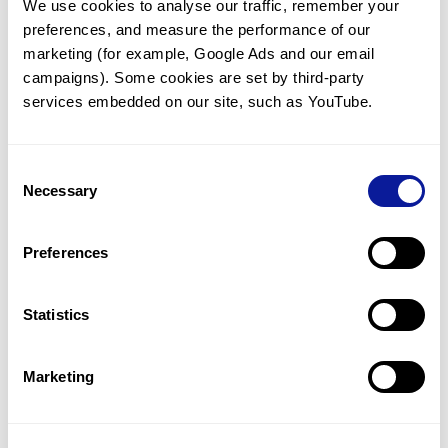
We use cookies to analyse our traffic, remember your 
preferences, and measure the performance of our 
marketing (for example, Google Ads and our email 
campaigns). Some cookies are set by third-party 
services embedded on our site, such as YouTube.
기술
리소스
Consent
Gene browser
Necessary
Selection
제휴문의
Preferences
Statistics
매달 뉴스레터를 통해 최신 블로그 포스트와 소식을 받아보세요.
Marketing
구독하기