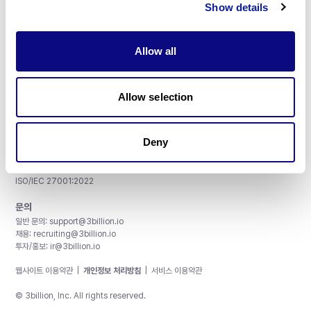
Show details
Allow all
주식회사 쓰리빌리언
서울특별시 강남구 테헤란로 415, 8층
Allow selection
사업자등록번호: 290-81-00524
대표이사: 금창원
Deny
인증 및 정보 보안
CAP License # 8750906, AU-ID# 2052626
CLIA ID # 99D2274041
ISO/IEC 27001:2022
문의
일반 문의:
support@3billion.io
채용:
recruiting@3billion.io
투자/홍보:
ir@3billion.io
웹사이트 이용약관
|
개인정보 처리방침
|
서비스 이용약관
© 3billion, Inc. All rights reserved.