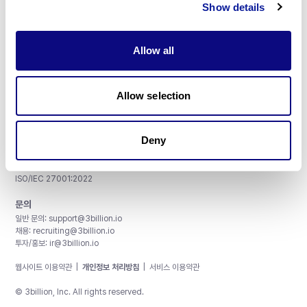
Show details
Allow all
주식회사 쓰리빌리언
서울특별시 강남구 테헤란로 415, 8층
Allow selection
사업자등록번호: 290-81-00524
대표이사: 금창원
Deny
인증 및 정보 보안
CAP License # 8750906, AU-ID# 2052626
CLIA ID # 99D2274041
ISO/IEC 27001:2022
문의
일반 문의:
support@3billion.io
채용:
recruiting@3billion.io
투자/홍보:
ir@3billion.io
웹사이트 이용약관
|
개인정보 처리방침
|
서비스 이용약관
© 3billion, Inc. All rights reserved.