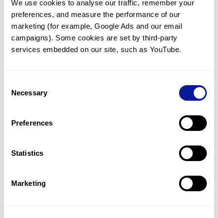
We use cookies to analyse our traffic, remember your 
preferences, and measure the performance of our 
marketing (for example, Google Ads and our email 
campaigns). Some cookies are set by third-party 
services embedded on our site, such as YouTube.
기술
리소스
Consent
Gene browser
Necessary
Selection
제휴문의
Preferences
Statistics
매달 뉴스레터를 통해 최신 블로그 포스트와 소식을 받아보세요.
Marketing
구독하기