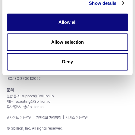
Show details
Allow all
주식회사 쓰리빌리언
서울특별시 강남구 테헤란로 415, 8층
Allow selection
사업자등록번호: 290-81-00524
대표이사: 금창원
Deny
인증 및 정보 보안
CAP License # 8750906, AU-ID# 2052626
CLIA ID # 99D2274041
ISO/IEC 27001:2022
문의
일반 문의:
support@3billion.io
채용:
recruiting@3billion.io
투자/홍보:
ir@3billion.io
웹사이트 이용약관
|
개인정보 처리방침
|
서비스 이용약관
© 3billion, Inc. All rights reserved.