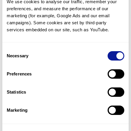
We use cookies to analyse our traffic, remember your 
preferences, and measure the performance of our 
marketing (for example, Google Ads and our email 
campaigns). Some cookies are set by third-party 
services embedded on our site, such as YouTube.
기술
리소스
Consent
Gene browser
Necessary
Selection
제휴문의
Preferences
Statistics
매달 뉴스레터를 통해 최신 블로그 포스트와 소식을 받아보세요.
Marketing
구독하기