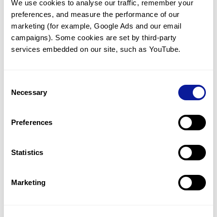
We use cookies to analyse our traffic, remember your 
preferences, and measure the performance of our 
marketing (for example, Google Ads and our email 
campaigns). Some cookies are set by third-party 
services embedded on our site, such as YouTube.
기술
리소스
Consent
Gene browser
Necessary
Selection
제휴문의
Preferences
Statistics
매달 뉴스레터를 통해 최신 블로그 포스트와 소식을 받아보세요.
Marketing
구독하기