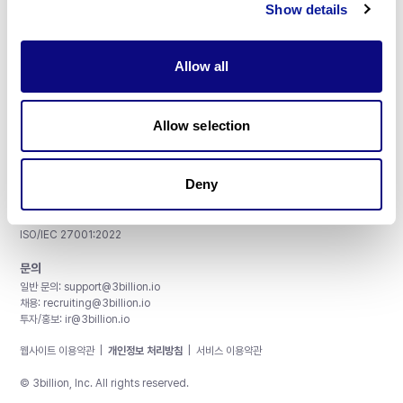
Show details
Allow all
주식회사 쓰리빌리언
서울특별시 강남구 테헤란로 415, 8층
Allow selection
사업자등록번호: 290-81-00524
대표이사: 금창원
Deny
인증 및 정보 보안
CAP License # 8750906, AU-ID# 2052626
CLIA ID # 99D2274041
ISO/IEC 27001:2022
문의
일반 문의:
support@3billion.io
채용:
recruiting@3billion.io
투자/홍보:
ir@3billion.io
웹사이트 이용약관
|
개인정보 처리방침
|
서비스 이용약관
© 3billion, Inc. All rights reserved.