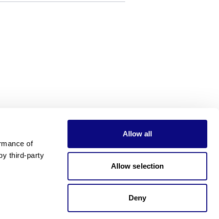
Allow all
rmance of 
 third-party 
Allow selection
Deny