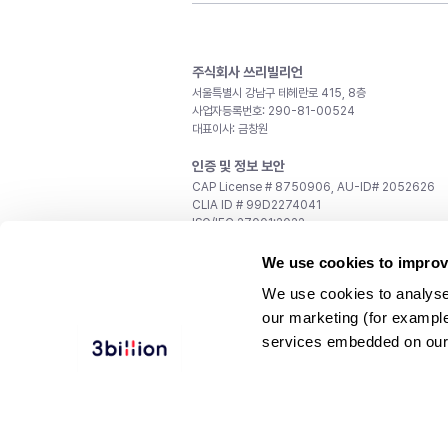
주식회사 쓰리빌리언
서울특별시 강남구 테헤란로 415, 8층
사업자등록번호: 290-81-00524
대표이사: 금창원
인증 및 정보 보안
CAP License # 8750906, AU-ID# 2052626
CLIA ID # 99D2274041
ISO/IEC 27001:2022
문의
We use cookies to improv
일반 문의:
support@3billion.io
We use cookies to analyse
채용:
recruiting@3billion.io
our marketing (for exampl
투자/홍보:
ir@3billion.io
services embedded on our
웹사이트 이용약관
|
개인정보 처리방침
|
서비스 이용
© 3billion, Inc. All rights reserved.