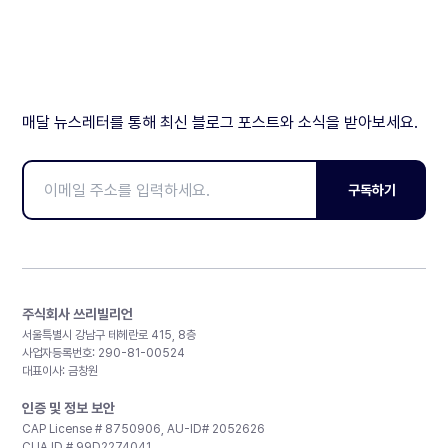
매달 뉴스레터를 통해 최신 블로그 포스트와 소식을 받아보세요.
구독하기
주식회사 쓰리빌리언
서울특별시 강남구 테헤란로 415, 8층
사업자등록번호: 290-81-00524
대표이사: 금창원
인증 및 정보 보안
CAP License # 8750906, AU-ID# 2052626
CLIA ID # 99D2274041