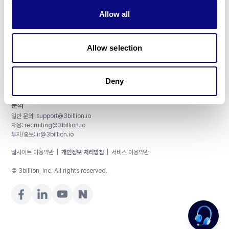
주식회사 쓰리빌리언
Allow all
서울특별시 강남구 테헤란로 415, 8층
사업자등록번호: 290-81-00524
대표이사: 금창원
Allow selection
인증 및 정보 보안
CAP License # 8750906, AU-ID# 2052626
CLIA ID # 99D2274041
Deny
ISO/IEC 27001:2022
문의
일반 문의:
support@3billion.io
채용:
recruiting@3billion.io
투자/홍보:
ir@3billion.io
웹사이트 이용약관
|
개인정보 처리방침
|
서비스 이용약관
© 3billion, Inc. All rights reserved.
제가 도와드릴게요!. 가격이 궁금하신