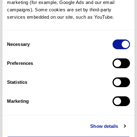
marketing (for example, Google Ads and our email 
기술
campaigns). Some cookies are set by third-party 
리소스
services embedded on our site, such as YouTube.
Gene browser
Consent
제휴문의
Necessary
Selection
Preferences
Statistics
매달 뉴스레터를 통해 최신 블로그 포스트와 소식을 받아보세요.
Marketing
구독하기
Show details