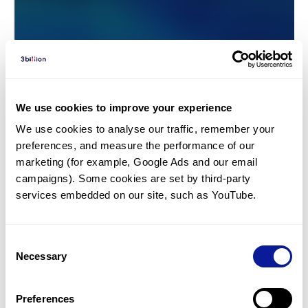
We use cookies to improve your experience
We use cookies to analyse our traffic, remember your 
preferences, and measure the performance of our 
marketing (for example, Google Ads and our email 
campaigns). Some cookies are set by third-party 
services embedded on our site, such as YouTube.
Consent
Necessary
Selection
뉴스 | 20. 07. 25
금창원 대표 “AI로 7,000종 희귀질
환 한번에 진단하죠”
Preferences