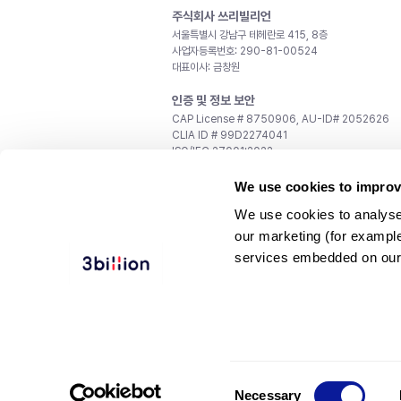
주식회사 쓰리빌리언
서울특별시 강남구 테헤란로 415, 8층
사업자등록번호: 290-81-00524
대표이사: 금창원
인증 및 정보 보안
CAP License # 8750906, AU-ID# 2052626
CLIA ID # 99D2274041
ISO/IEC 27001:2022
문의
We use cookies to improv
일반 문의:
support@3billion.io
We use cookies to analyse
채용:
recruiting@3billion.io
our marketing (for exampl
투자/홍보:
ir@3billion.io
services embedded on our
웹사이트 이용약관
|
개인정보 처리방침
|
서비스 이용
© 3billion, Inc. All rights reserved.
Consent
Necessary