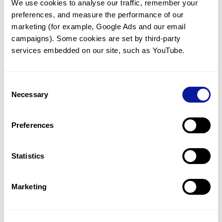
We use cookies to analyse our traffic, remember your 
preferences, and measure the performance of our 
marketing (for example, Google Ads and our email 
campaigns). Some cookies are set by third-party 
services embedded on our site, such as YouTube.
기술
리소스
Consent
Gene browser
Necessary
Selection
제휴문의
Preferences
Statistics
매달 뉴스레터를 통해 최신 블로그 포스트와 소식을 받아보세요.
Marketing
구독하기