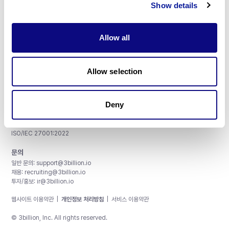
Show details
Allow all
주식회사 쓰리빌리언
서울특별시 강남구 테헤란로 415, 8층
Allow selection
사업자등록번호: 290-81-00524
대표이사: 금창원
Deny
인증 및 정보 보안
CAP License # 8750906, AU-ID# 2052626
CLIA ID # 99D2274041
ISO/IEC 27001:2022
문의
일반 문의:
support@3billion.io
채용:
recruiting@3billion.io
투자/홍보:
ir@3billion.io
웹사이트 이용약관
|
개인정보 처리방침
|
서비스 이용약관
© 3billion, Inc. All rights reserved.