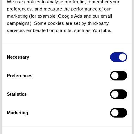
We use cookies to analyse our traffic, remember your 
preferences, and measure the performance of our 
marketing (for example, Google Ads and our email 
campaigns). Some cookies are set by third-party 
services embedded on our site, such as YouTube.
기술
리소스
Consent
Gene browser
Necessary
Selection
제휴문의
Preferences
Statistics
매달 뉴스레터를 통해 최신 블로그 포스트와 소식을 받아보세요.
Marketing
구독하기