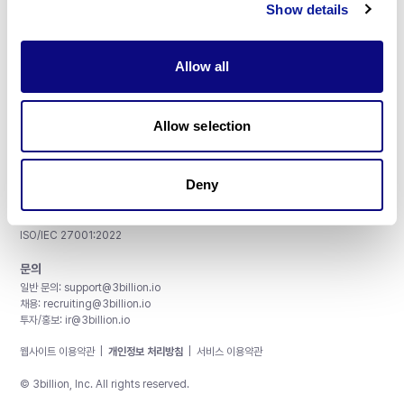
Show details
Allow all
주식회사 쓰리빌리언
서울특별시 강남구 테헤란로 415, 8층
Allow selection
사업자등록번호: 290-81-00524
대표이사: 금창원
Deny
인증 및 정보 보안
CAP License # 8750906, AU-ID# 2052626
CLIA ID # 99D2274041
ISO/IEC 27001:2022
문의
일반 문의:
support@3billion.io
채용:
recruiting@3billion.io
투자/홍보:
ir@3billion.io
웹사이트 이용약관
|
개인정보 처리방침
|
서비스 이용약관
© 3billion, Inc. All rights reserved.