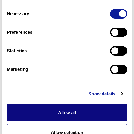
포털 사이트 회원가입은 어떻게 하나요? 계정 승인은 언
Q
Consent
제 되나요?
Necessary
Selection
1
2
Preferences
Statistics
Marketing
기술
리소스
Show details
Gene browser
Allow all
제휴문의
Allow selection