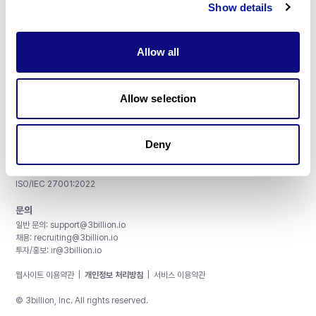
Show details
Allow all
주식회사 쓰리빌리언
서울특별시 강남구 테헤란로 415, 8층
Allow selection
사업자등록번호: 290-81-00524
대표이사: 금창원
Deny
인증 및 정보 보안
CAP License # 8750906, AU-ID# 2052626
CLIA ID # 99D2274041
ISO/IEC 27001:2022
문의
일반 문의:
support@3billion.io
채용:
recruiting@3billion.io
투자/홍보:
ir@3billion.io
웹사이트 이용약관
|
개인정보 처리방침
|
서비스 이용약관
© 3billion, Inc. All rights reserved.