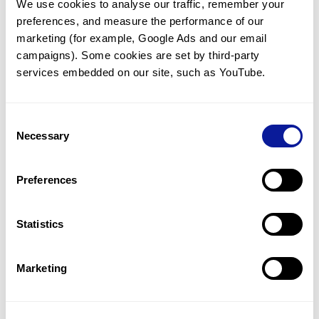
We use cookies to analyse our traffic, remember your 
preferences, and measure the performance of our 
marketing (for example, Google Ads and our email 
campaigns). Some cookies are set by third-party 
services embedded on our site, such as YouTube.
기술
리소스
Consent
Gene browser
Necessary
Selection
제휴문의
Preferences
Statistics
매달 뉴스레터를 통해 최신 블로그 포스트와 소식을 받아보세요.
Marketing
구독하기