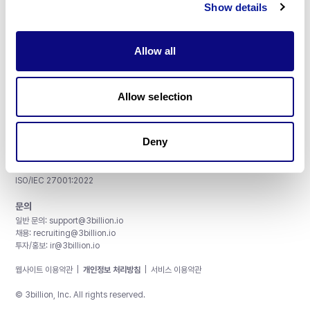
Show details
Allow all
주식회사 쓰리빌리언
서울특별시 강남구 테헤란로 415, 8층
Allow selection
사업자등록번호: 290-81-00524
대표이사: 금창원
Deny
인증 및 정보 보안
CAP License # 8750906, AU-ID# 2052626
CLIA ID # 99D2274041
ISO/IEC 27001:2022
문의
일반 문의:
support@3billion.io
채용:
recruiting@3billion.io
투자/홍보:
ir@3billion.io
웹사이트 이용약관
|
개인정보 처리방침
|
서비스 이용약관
© 3billion, Inc. All rights reserved.