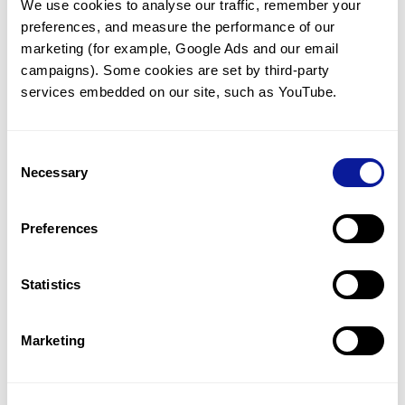
We use cookies to analyse our traffic, remember your 
preferences, and measure the performance of our 
marketing (for example, Google Ads and our email 
campaigns). Some cookies are set by third-party 
services embedded on our site, such as YouTube.
기술
리소스
Consent
Gene browser
Necessary
Selection
제휴문의
Preferences
Statistics
매달 뉴스레터를 통해 최신 블로그 포스트와 소식을 받아보세요.
Marketing
구독하기