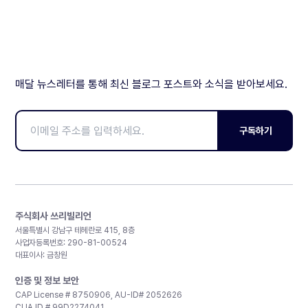
매달 뉴스레터를 통해 최신 블로그 포스트와 소식을 받아보세요.
구독하기
주식회사 쓰리빌리언
서울특별시 강남구 테헤란로 415, 8층
사업자등록번호: 290-81-00524
대표이사: 금창원
인증 및 정보 보안
CAP License # 8750906, AU-ID# 2052626
CLIA ID # 99D2274041