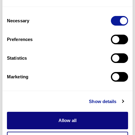
Consent
Necessary
Selection
Preferences
Statistics
인사이트 | 26. 03. 30
Marketing
Cleidocranial Dysplasia: 유전자
검사, 언제 왜 필요할까?
Show details
Allow all