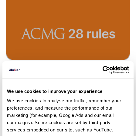
유전자 검사 | 26. 07. 30
[ACMG 가이드라인 쉽게 읽기] 6편:
We use cookies to improve your experience
기타 근거 — “다른 원인 변이의 존재
We use cookies to analyse our traffic, remember your 
와 예외적 정황을 검증하다”
preferences, and measure the performance of our 
marketing (for example, Google Ads and our email 
campaigns). Some cookies are set by third-party 
services embedded on our site, such as YouTube.