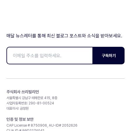
매달 뉴스레터를 통해 최신 블로그 포스트와 소식을 받아보세요.
구독하기
주식회사 쓰리빌리언
서울특별시 강남구 테헤란로 415, 8층
사업자등록번호: 290-81-00524
대표이사: 금창원
인증 및 정보 보안
CAP License # 8750906, AU-ID# 2052626
CLIA ID # 99D2274041