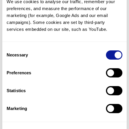
We use cookies to analyse our traffic, remember your 
preferences, and measure the performance of our 
marketing (for example, Google Ads and our email 
campaigns). Some cookies are set by third-party 
services embedded on our site, such as YouTube.
기술
리소스
Consent
Gene browser
Necessary
Selection
제휴문의
Preferences
Statistics
매달 뉴스레터를 통해 최신 블로그 포스트와 소식을 받아보세요.
Marketing
구독하기