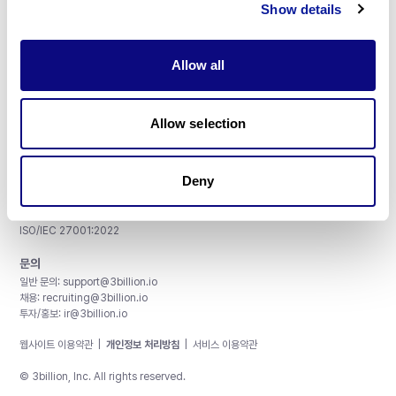
Show details
Allow all
주식회사 쓰리빌리언
서울특별시 강남구 테헤란로 415, 8층
Allow selection
사업자등록번호: 290-81-00524
대표이사: 금창원
Deny
인증 및 정보 보안
CAP License # 8750906, AU-ID# 2052626
CLIA ID # 99D2274041
ISO/IEC 27001:2022
문의
일반 문의:
support@3billion.io
채용:
recruiting@3billion.io
투자/홍보:
ir@3billion.io
웹사이트 이용약관
|
개인정보 처리방침
|
서비스 이용약관
© 3billion, Inc. All rights reserved.