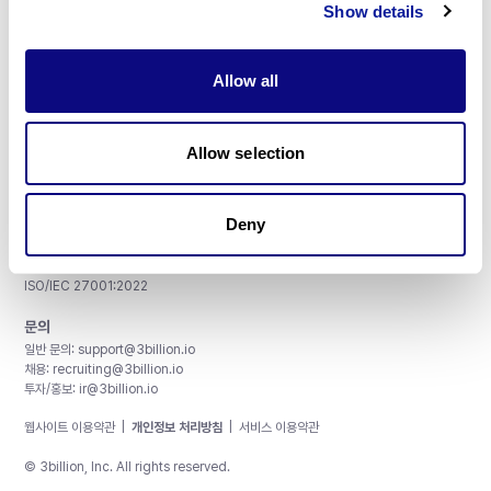
Show details
Allow all
주식회사 쓰리빌리언
서울특별시 강남구 테헤란로 415, 8층
Allow selection
사업자등록번호: 290-81-00524
대표이사: 금창원
Deny
인증 및 정보 보안
CAP License # 8750906, AU-ID# 2052626
CLIA ID # 99D2274041
ISO/IEC 27001:2022
문의
일반 문의:
support@3billion.io
채용:
recruiting@3billion.io
투자/홍보:
ir@3billion.io
웹사이트 이용약관
|
개인정보 처리방침
|
서비스 이용약관
© 3billion, Inc. All rights reserved.