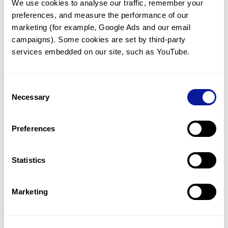
We use cookies to analyse our traffic, remember your 
preferences, and measure the performance of our 
marketing (for example, Google Ads and our email 
campaigns). Some cookies are set by third-party 
services embedded on our site, such as YouTube.
기술
리소스
Consent
Gene browser
Necessary
Selection
제휴문의
Preferences
Statistics
매달 뉴스레터를 통해 최신 블로그 포스트와 소식을 받아보세요.
Marketing
구독하기