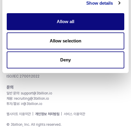
Show details
Allow all
주식회사 쓰리빌리언
서울특별시 강남구 테헤란로 415, 8층
Allow selection
사업자등록번호: 290-81-00524
대표이사: 금창원
Deny
인증 및 정보 보안
CAP License # 8750906, AU-ID# 2052626
CLIA ID # 99D2274041
ISO/IEC 27001:2022
문의
일반 문의:
support@3billion.io
채용:
recruiting@3billion.io
투자/홍보:
ir@3billion.io
웹사이트 이용약관
|
개인정보 처리방침
|
서비스 이용약관
© 3billion, Inc. All rights reserved.