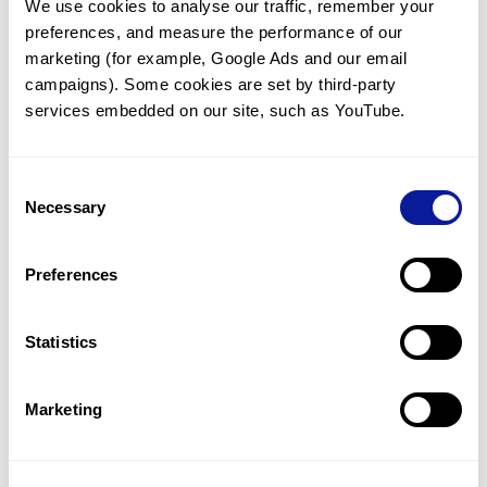
We use cookies to analyse our traffic, remember your 
preferences, and measure the performance of our 
marketing (for example, Google Ads and our email 
campaigns). Some cookies are set by third-party 
services embedded on our site, such as YouTube.
기술
리소스
Consent
Gene browser
Necessary
Selection
제휴문의
Preferences
Statistics
매달 뉴스레터를 통해 최신 블로그 포스트와 소식을 받아보세요.
Marketing
구독하기