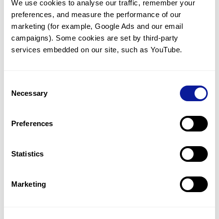
We use cookies to analyse our traffic, remember your 
preferences, and measure the performance of our 
marketing (for example, Google Ads and our email 
campaigns). Some cookies are set by third-party 
services embedded on our site, such as YouTube.
기술
리소스
Consent
Gene browser
Necessary
Selection
제휴문의
Preferences
Statistics
매달 뉴스레터를 통해 최신 블로그 포스트와 소식을 받아보세요.
Marketing
구독하기