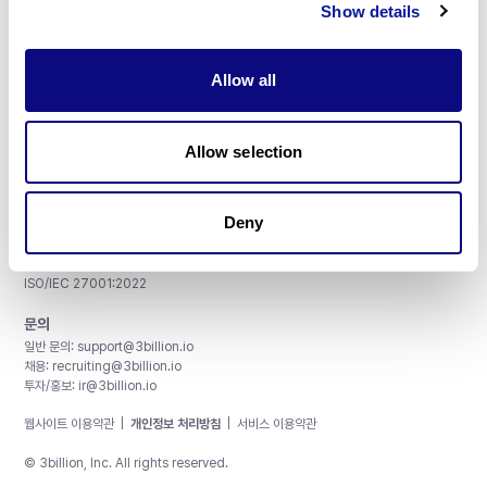
Show details
Allow all
주식회사 쓰리빌리언
서울특별시 강남구 테헤란로 415, 8층
Allow selection
사업자등록번호: 290-81-00524
대표이사: 금창원
Deny
인증 및 정보 보안
CAP License # 8750906, AU-ID# 2052626
CLIA ID # 99D2274041
ISO/IEC 27001:2022
문의
일반 문의:
support@3billion.io
채용:
recruiting@3billion.io
투자/홍보:
ir@3billion.io
웹사이트 이용약관
|
개인정보 처리방침
|
서비스 이용약관
© 3billion, Inc. All rights reserved.