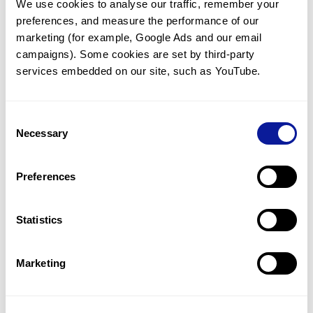
We use cookies to analyse our traffic, remember your 
preferences, and measure the performance of our 
marketing (for example, Google Ads and our email 
campaigns). Some cookies are set by third-party 
services embedded on our site, such as YouTube.
기술
리소스
Consent
Gene browser
Necessary
Selection
제휴문의
Preferences
Statistics
매달 뉴스레터를 통해 최신 블로그 포스트와 소식을 받아보세요.
Marketing
구독하기