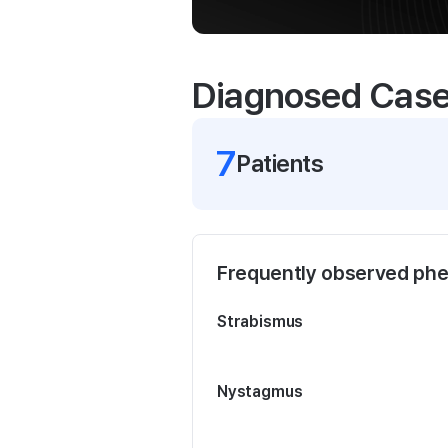
Diagnosed Cas
7
Patient
s
Frequently observed ph
Strabismus
Nystagmus