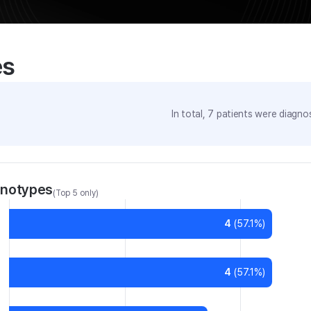
es
In total,
7
patients were
diagnos
enotypes
(Top 5 only)
4
(
57.1
%)
4
(
57.1
%)