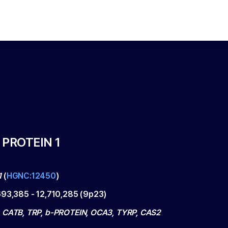
PROTEIN 1
1
(
HGNC:12450
)
693,385
-
12,710,285
(
9p23
)
 CATB, TRP, b-PROTEIN, OCA3, TYRP, CAS2