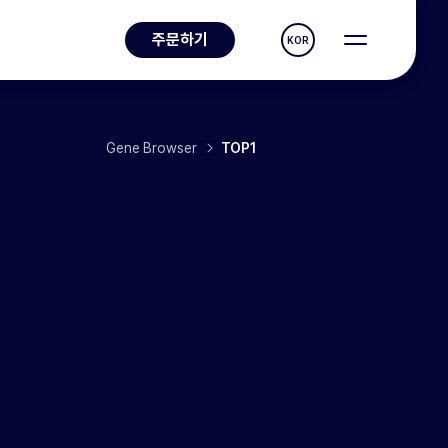
주문하기
KOR
Gene Browser
TOP1