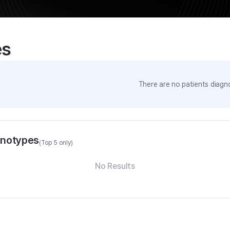
es
There are no patients diagno
enotypes
(Top 5 only)
No Results