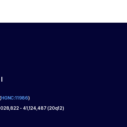
I
(
HGNC:11986
)
,028,822
-
41,124,487
(
20q12
)