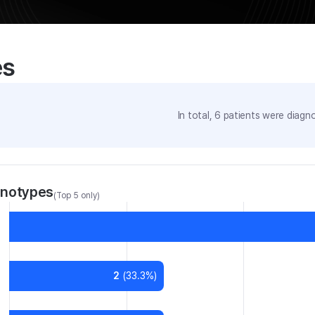
es
In total,
6
patients were
diagno
enotypes
(Top 5 only)
2
(
33.3
%)