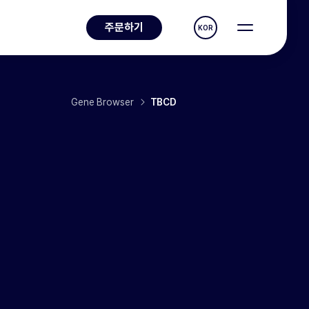
주문하기
KOR
Gene Browser
TBCD