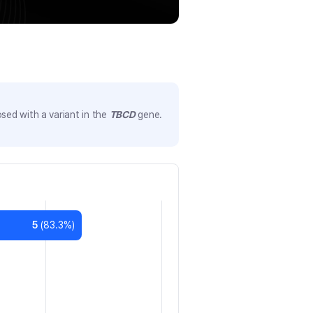
sed with a variant in the
TBCD
gene.
5
(
83.3
%)