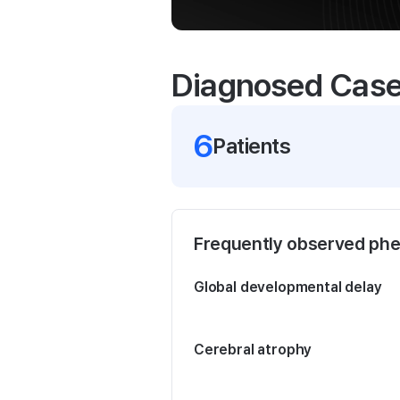
Diagnosed Cas
6
Patient
s
Frequently observed ph
Global developmental delay
Cerebral atrophy