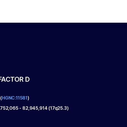
FACTOR D
(
HGNC:11581
)
,752,065
-
82,945,914
(
17q25.3
)