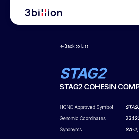
Back to List
STAG2
STAG2 COHESIN COM
HCNC Approved Symbol
STAG
Genomic Coordinates
23
:
12
Synonyms
SA-2,