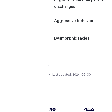
Eeg with focal epileptiform
discharges
Aggressive behavior
Dysmorphic facies
Last updated:
2024-06-30
기술
리소스