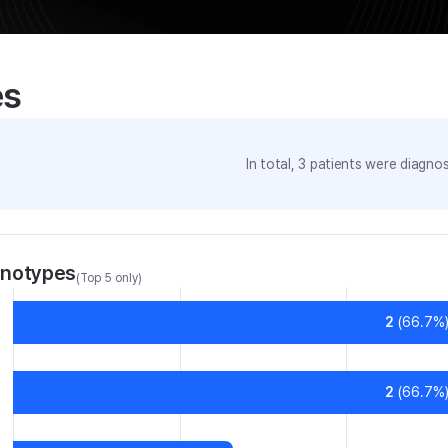
es
In total,
3
patients were
diagnos
enotypes
(Top 5 only)
2
(
66.7
%
2
(
66.7
%