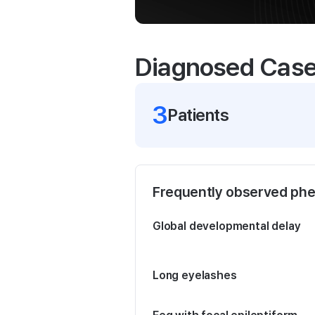
Diagnosed Cas
3
Patient
s
Frequently observed ph
Global developmental delay
Long eyelashes