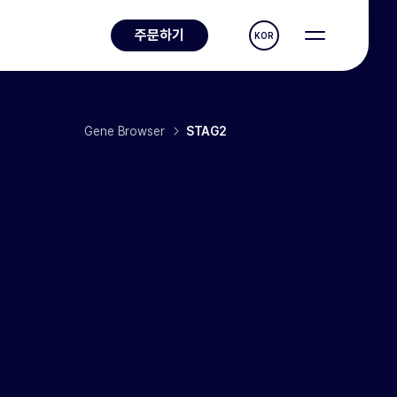
주문하기
KOR
Gene Browser
STAG2