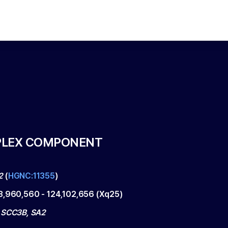
PLEX COMPONENT
2
(
HGNC:11355
)
3,960,560
-
124,102,656
(
Xq25
)
 SCC3B, SA2