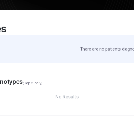
es
There are no patients diagno
enotypes
(Top 5 only)
No Results