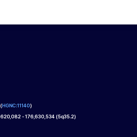
(
HGNC:11140
)
,620,082
-
176,630,534
(
5q35.2
)