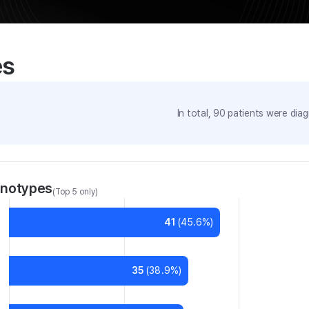
es
In total,
90
patients were
diag
enotypes
(Top 5 only)
41
(
45.6
%)
35
(
38.9
%)