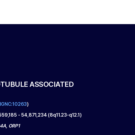
OTUBULE ASSOCIATED
HGNC:10263
)
559,185
-
54,871,234
(
8q11.23-q12.1
)
4A, ORP1