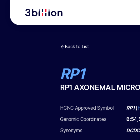
Back to List
RP1
RP1 AXONEMAL MICR
HCNC Approved Symbol
RP1
(
Genomic Coordinates
8
:
54,
Synonyms
DCDC