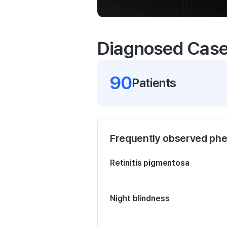
Diagnosed Cas
90
Patient
s
Frequently observed ph
Retinitis pigmentosa
Night blindness