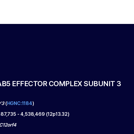
B5 EFFECTOR COMPLEX SUBUNIT 3
Y3
(
HGNC:1184
)
487,735
-
4,538,469
(
12p13.32
)
 C12orf4