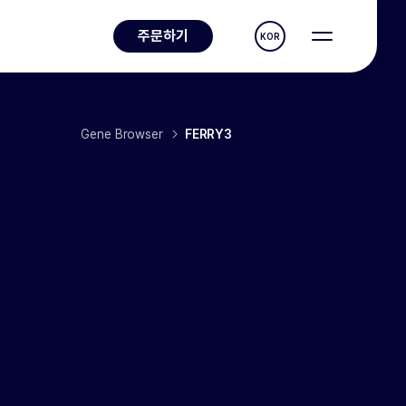
주문하기
KOR
Gene Browser
FERRY3