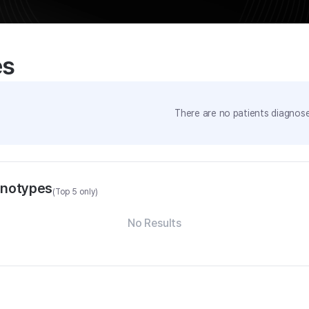
es
There are no patients diagnose
enotypes
(Top 5 only)
No Results