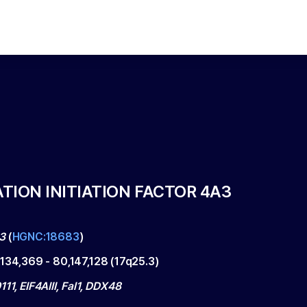
TION INITIATION FACTOR 4A3
3
(
HGNC:18683
)
,134,369
-
80,147,128
(
17q25.3
)
11, EIF4AIII, Fal1, DDX48