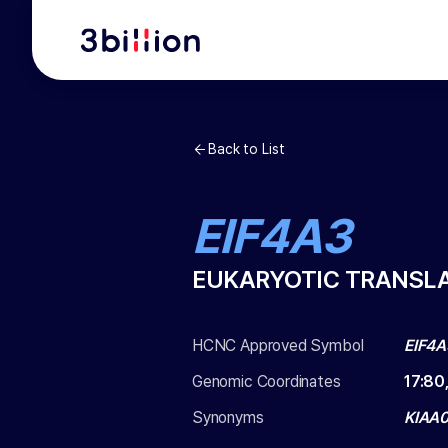
Back to List
EIF4A3
EUKARYOTIC TRANSLA
HCNC Approved Symbol
EIF4A
Genomic Coordinates
17
:
80
Synonyms
KIAA01