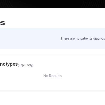
es
There are no patients diagnose
enotypes
(Top 5 only)
No Results