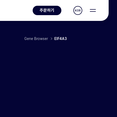
주문하기
KOR
Gene Browser
EIF4A3