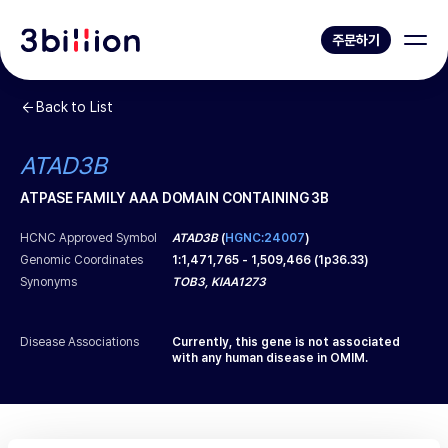
주문하기
Back to List
ATAD3B
ATPASE FAMILY AAA DOMAIN CONTAINING 3B
HCNC Approved Symbol
ATAD3B
(
HGNC:24007
)
Genomic Coordinates
1
:
1,471,765
-
1,509,466
(
1p36.33
)
Synonyms
TOB3, KIAA1273
Disease Associations
Currently, this gene is not associated
with any human disease in OMIM.